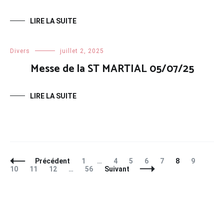
LIRE LA SUITE
Divers
juillet 2, 2025
Messe de la ST MARTIAL 05/07/25
LIRE LA SUITE
Navigation
Page
Page
Page
Page
Page
Page
Page
Page
Précédent
1
…
4
5
6
7
8
9
des
Page
Page
Page
10
11
12
…
56
Suivant
articles