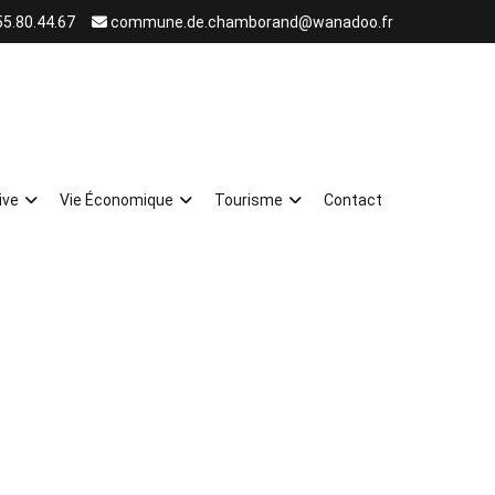
55.80.44.67
commune.de.chamborand@wanadoo.fr
ive
Vie Économique
Tourisme
Contact