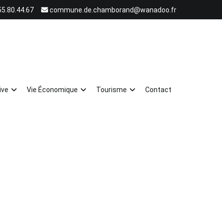
55.80.44.67
commune.de.chamborand@wanadoo.fr
ive
Vie Économique
Tourisme
Contact