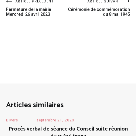
Navigation
ARTICLE PRÉCÉDENT
ARTICLE SUIVANT
Fermeture de la mairie
Cérémonie de commémoration
de
Mercredi 26 avril 2023
du 8 mai 1945
l’article
Articles similaires
Divers
septembre 21, 2023
Procès verbal de séance du Conseil suite réunion