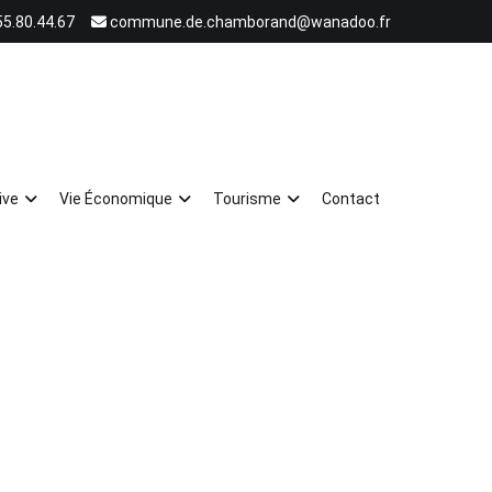
55.80.44.67
commune.de.chamborand@wanadoo.fr
ive
Vie Économique
Tourisme
Contact