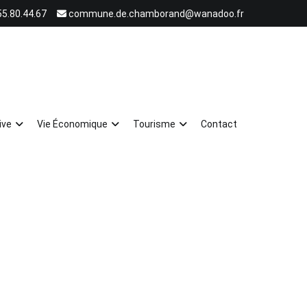
55.80.44.67
commune.de.chamborand@wanadoo.fr
ive
Vie Économique
Tourisme
Contact