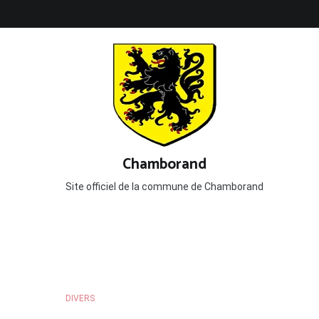
Aller
Accueil
Vie Municipale
Vie Associative
V
au
contenu
Chamborand
Site officiel de la commune de Chamborand
DIVERS