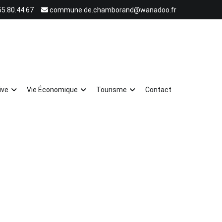
55.80.44.67
commune.de.chamborand@wanadoo.fr
ive
Vie Économique
Tourisme
Contact