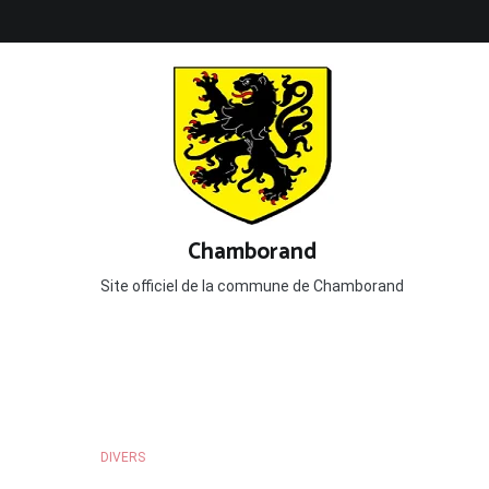
Aller
Accueil
Vie Municipale
Vie Associative
V
au
contenu
Chamborand
Site officiel de la commune de Chamborand
DIVERS