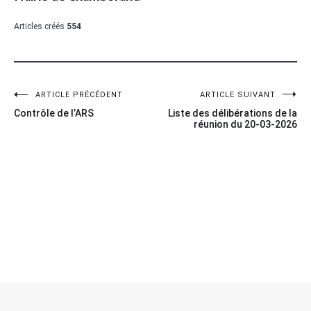
Articles créés
554
Navigation
ARTICLE PRÉCÉDENT
ARTICLE SUIVANT
Contrôle de l’ARS
Liste des délibérations de la
de
réunion du 20-03-2026
l’article