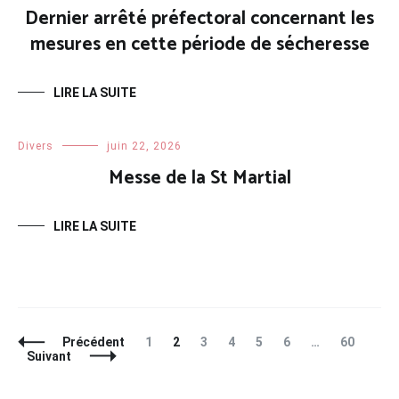
Dernier arrêté préfectoral concernant les
mesures en cette période de sécheresse
LIRE LA SUITE
Divers
juin 22, 2026
Messe de la St Martial
LIRE LA SUITE
Navigation
Page
Page
Page
Page
Page
Page
Page
Précédent
1
2
3
4
5
6
…
60
des
Suivant
articles