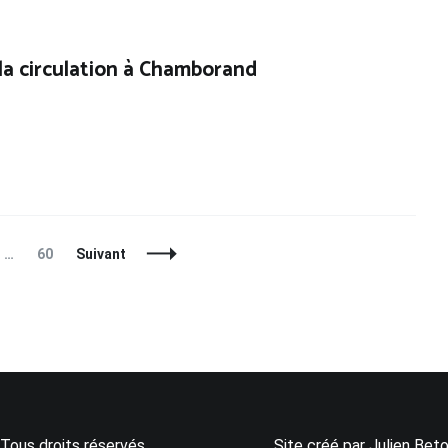
 la circulation à Chamborand
e
Page
…
60
Suivant
Tous droits réservés.
Site créé par Julien Beto