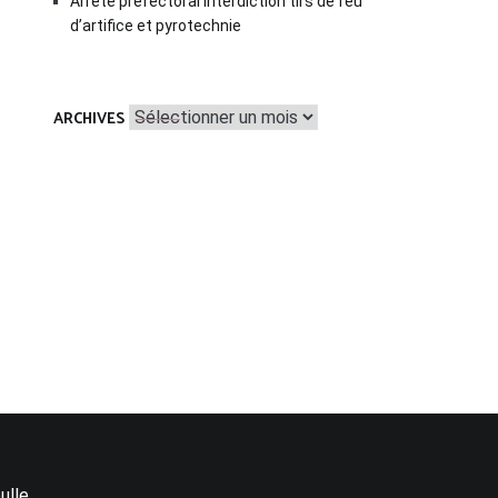
Arrêté préfectoral interdiction tirs de feu
d’artifice et pyrotechnie
Archives
ARCHIVES
ulle