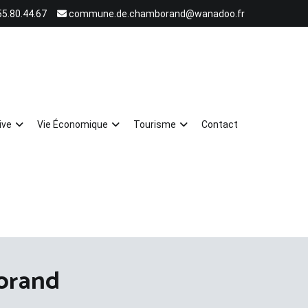
55.80.44.67
commune.de.chamborand@wanadoo.fr
ive
Vie Économique
Tourisme
Contact
orand