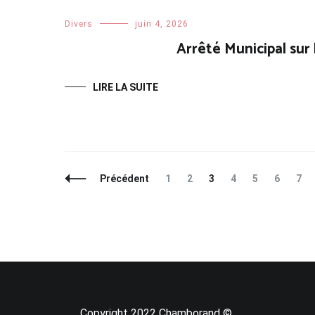
Divers
juin 4, 2026
Arrêté Municipal sur
LIRE LA SUITE
Navigation
Page
Page
Page
Page
Page
Page
Pag
Précédent
1
2
3
4
5
6
7
des
articles
Copyright 2022 Chamborand ©